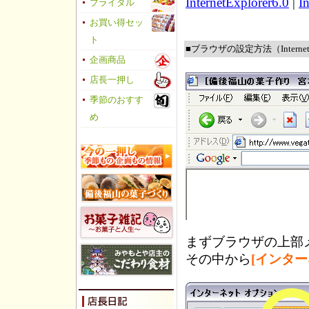
InternetExplorer6.0
|
I
ブライダル
お買い得セッ
ト
■ブラウザの設定方法（InternetE
企画商品
店長一押し
季節のおすす
め
まずブラウザの上部
その中から
[インタ