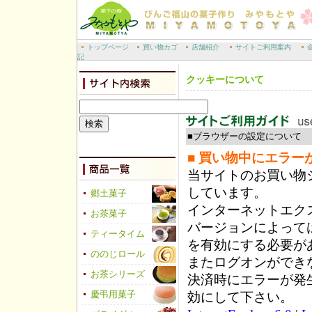
トップページ
買い物カゴ
店舗紹介
サイトご利用案内
記
クッキーについて
■ブラウザーの設定について
■ 買い物中にエラー
当サイトのお買い物
しています。
郷土菓子
インターネットエク
お茶菓子
バージョンによっては
ティータイム
を有効にする必要が
ののじロール
またログオンができ
お茶シリーズ
決済時にエラーが発生
慶弔用菓子
効にして下さい。