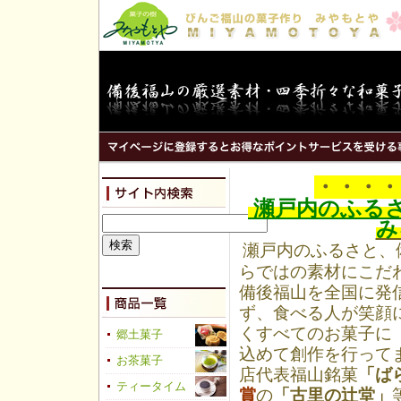
・・・・
瀬戸内のふる
み
瀬戸内のふるさと、
らではの素材にこだ
備後福山を全国に発
ず、食べる人が笑顔
くすべてのお菓子に
郷土菓子
込めて創作を行って
お茶菓子
店代表福山銘菓
「ば
ティータイム
賞
の
「古里の辻堂」