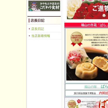
福山の市花「ばら
店長日記
当店新着情報
ば
福山の味
内閣
第23回全国菓子博覧会