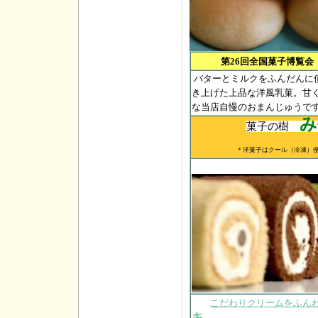
第26回全国菓子博覧会
バターとミルクをふんだんに
き上げた上品な洋風乳菓。甘
な当店自慢のおまんじゅうで
み
菓子の樹
＊洋菓子はクール（冷凍）便で、商品
こだわりクリームをふん
キ