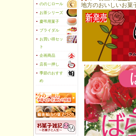
ののじロール
地方のおいしいお菓
お茶シリーズ
慶弔用菓子
ブライダル
お買い得セッ
ト
企画商品
店長一押し
季節のおすす
め