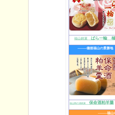
ばら一輪 
福山銘菓
-------
備後福山の景勝地
保命酒粕羊羹
福山鞆の浦銘菓
--------