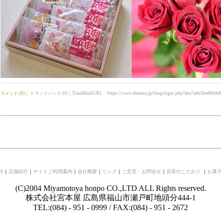
TrackBackURL :
https://www.dreama.jp/blog/tbget.php?aba7aeb3fee6f0ebf
コメント (0)
｜
トラックバック (0)
｜
E
｜
店舗紹介
｜
サイトご利用案内
｜
会社概要
｜
リンク
｜
ご意見・お問合せ
｜
店長のこだわり
｜
お菓
(C)2004 Miyamotoya honpo CO.,LTD ALL Rights reserved.
株式会社宮本屋 広島県福山市瀬戸町地頭分444-1
TEL:(084) - 951 - 0999 / FAX:(084) - 951 - 2672