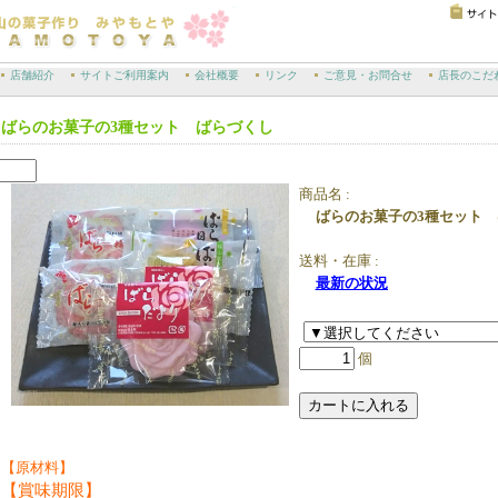
店舗紹介
サイトご利用案内
会社概要
リンク
ご意見・お問合せ
店長のこだ
ばらのお菓子の3種セット ばらづくし
商品名 :
ばらのお菓子の3種セット
送料・在庫 :
最新の状況
個
【原材料】
【賞味期限】