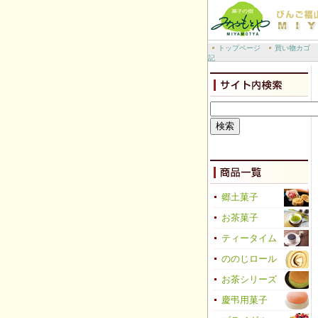
トップページ
買い物カゴ
記
郷土菓子
お茶菓子
ティータイム
ののじロール
お茶シリーズ
慶弔用菓子