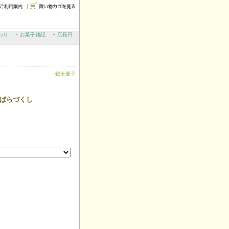
わり
お菓子雑記
店長日
郷土菓子
 ばらづくし