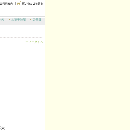
わり
お菓子雑記
店長日
ティータイム
寒天