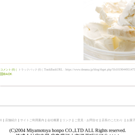
TrackBackURL :
https://www.dreama.jp/blog/tbget.php?1b10190449514
コメント (0)
｜
トラックバック (0)
｜
E
｜
店舗紹介
｜
サイトご利用案内
｜
会社概要
｜
リンク
｜
ご意見・お問合せ
｜
店長のこだわり
｜
お菓
(C)2004 Miyamotoya honpo CO.,LTD ALL Rights reserved.