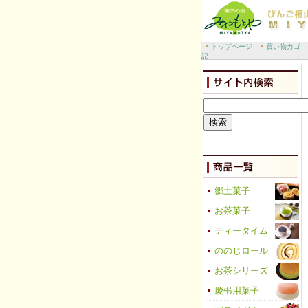
トップページ
買い物カゴ
記
郷土菓子
お茶菓子
ティータイム
ののじロール
お茶シリーズ
慶弔用菓子