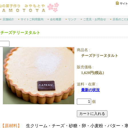
店舗紹介
サイトご利用案内
会社概要
リンク
ご意見・お問合せ
店長のこだ
チーズテリーヌタルト
商品名 :
チーズテリーヌタルト
販売価格 :
1,620
円
(税込）
送料・在庫 :
最新の状況
個
【原材料】
生クリーム・チーズ・砂糖・卵・小麦粉・バター・