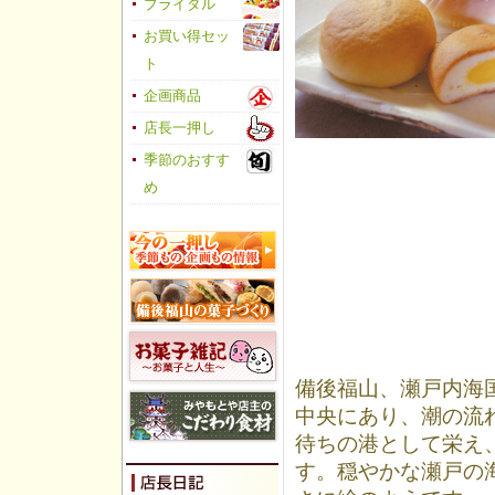
ブライダル
お買い得セッ
ト
企画商品
店長一押し
季節のおすす
め
備後福山、瀬戸内海
中央にあり、潮の流
待ちの港として栄え
す。穏やかな瀬戸の