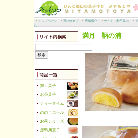
トップページ
買い物カゴ
店舗紹介
サイトご利用案内
記
満月 鞆の浦
郷土菓子
お茶菓子
ティータイム
ののじロール
お茶シリーズ
慶弔用菓子