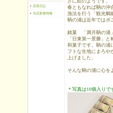
さに絵のようです。
店長日記
春ともなれば鞆の沖
漁法を行う「観光鯛
当店新着情報
鞆の浦は近年ではポ
銘菓 「満月鞆の浦
「日東第一景勝」と
和菓子です。鞆の浦
フトな生地にまろや
上げました。
そんな鞆の浦に心を
＊写真は10個入りで