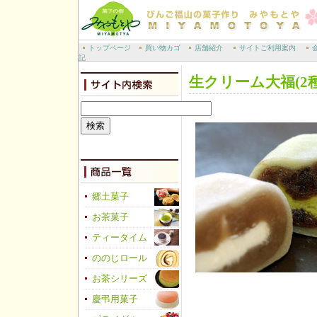
トップページ
買い物カゴ
店舗紹介
サイトご利用案内
記
生クリーム大福(2
郷土菓子
お茶菓子
ティータイム
ののじロール
お茶シリーズ
慶弔用菓子