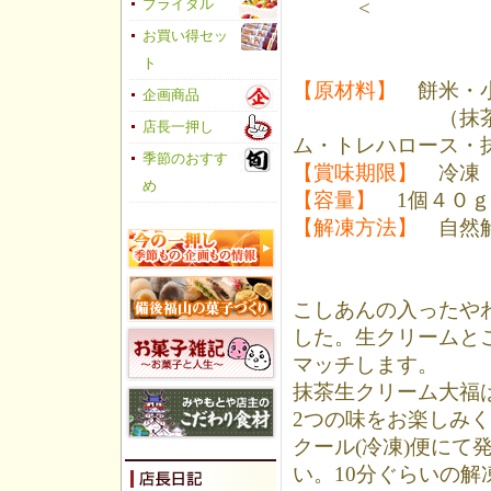
ブライダル
<
お買い得セッ
ト
【原材料】
餅米・小
企画商品
（抹茶生クリー
店長一押し
ム・トレハロース・
季節のおすす
【賞味期限】
冷凍 
め
【容量】
1個４０ｇ
【解凍方法】
自然解
こしあんの入ったや
した。生クリームと
マッチします。
抹茶生クリーム大福
2つの味をお楽しみ
クール(冷凍)便に
い。10分ぐらいの