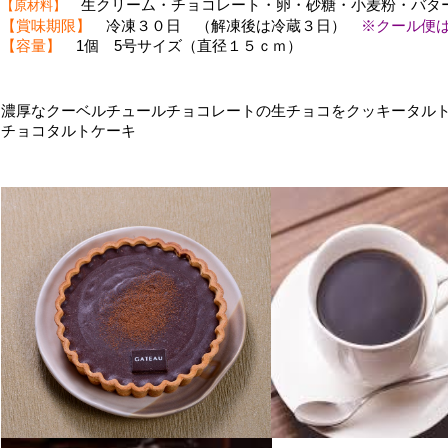
生クリーム・チョコレート・卵・砂糖・小麦粉・バタ
【原材料】
【賞味期限】
冷凍３０日 （解凍後は冷蔵３日）
※クール便
【容量】
1個 5号サイズ（直径１５ｃｍ）
濃厚なクーベルチュールチョコレートの生チョコをクッキータル
チョコタルトケーキ