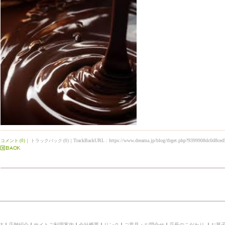
TrackBackURL :
https://www.dreama.jp/blog/tbget.php?9399908dc0d8ced
コメント (0)
｜
トラックバック (0)
｜
E
｜
店舗紹介
｜
サイトご利用案内
｜
会社概要
｜
リンク
｜
ご意見・お問合せ
｜
店長のこだわり
｜
お菓