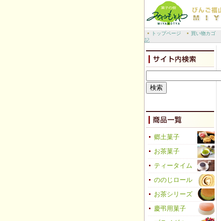
トップページ
買い物カゴ
記
郷土菓子
お茶菓子
ティータイム
ののじロール
お茶シリーズ
慶弔用菓子