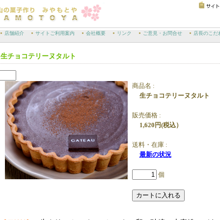
店舗紹介
サイトご利用案内
会社概要
リンク
ご意見・お問合せ
店長のこだ
生チョコテリーヌタルト
商品名 :
生チョコテリーヌタルト
販売価格 :
1,620
円
(税込）
送料・在庫 :
最新の状況
個