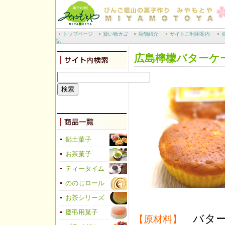
トップページ
買い物カゴ
店舗紹介
サイトご利用案内
記
広島檸檬バターケ
郷土菓子
お茶菓子
ティータイム
ののじロール
お茶シリーズ
慶弔用菓子
バター
【原材料】