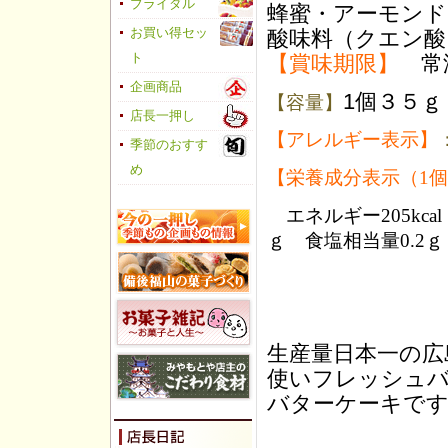
ブライダル
蜂蜜・アーモンド
酸味料（クエン酸
お買い得セッ
【賞味期限】
常
ト
企画商品
1個３５ｇ
【容量】
店長一押し
【アレルギー表示】
季節のおすす
め
【栄養成分表示（1
エネルギー205kcal
ｇ 食塩相当量0.2
生産量日本一の広
使いフレッシュ
バターケーキで