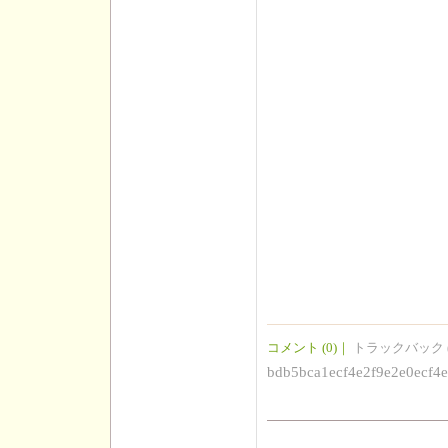
コメント (0)
｜
トラックバック (
bdb5bca1ecf4e2f9e2e0ecf4