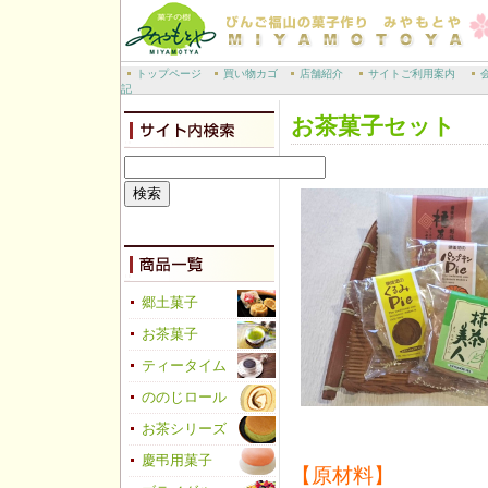
トップページ
買い物カゴ
店舗紹介
サイトご利用案内
記
お茶菓子セット
郷土菓子
お茶菓子
ティータイム
ののじロール
お茶シリーズ
慶弔用菓子
【原材料】