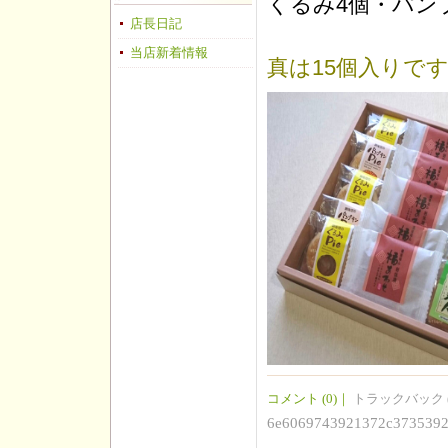
くるみ4個・パン
店長日記
当店新着情報
真は15個入りで
コメント (0)
｜
トラックバック (
6e6069743921372c373539