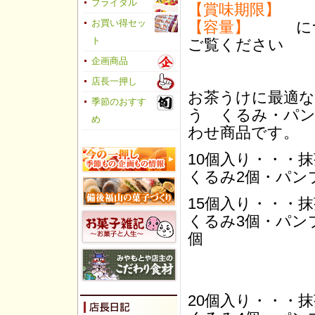
ブライダル
【賞味期限】
【容量】
につき
お買い得セッ
ご覧ください
ト
企画商品
店長一押し
お茶うけに最適な
季節のおすす
う くるみ・パン
め
わせ商品です。
10個入り・・・
くるみ2個・パン
15個入り・・・
くるみ3個・パン
個
20個入り・・・