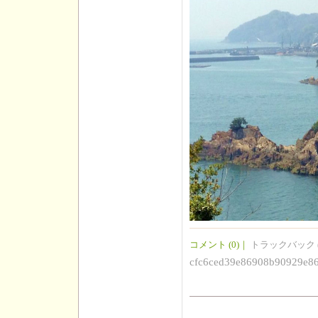
コメント (0)
｜
トラックバック (
cfc6ced39e86908b90929e8