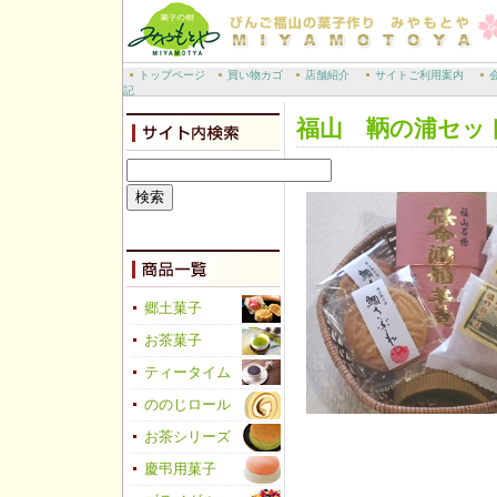
トップページ
買い物カゴ
店舗紹介
サイトご利用案内
記
福山 鞆の浦セッ
郷土菓子
お茶菓子
ティータイム
ののじロール
お茶シリーズ
慶弔用菓子