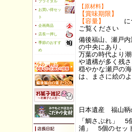
ブライダル
【原材料】
お買い得セッ
【賞味期限】
ト
【容量】
につき
企画商品
ご覧ください
店長一押し
備後福山、瀬戸内
季節のおすす
の中央にあり、
め
万葉の時代より潮
や遺構が多く残
穏やかな瀬戸の海
は、まさに絵の
日本遺産 福山鞆
「鯛さぶれ」 5
浦」 5個のセッ