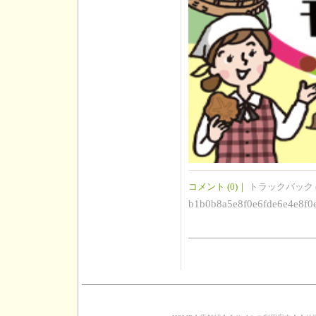
コメント (0)
｜
トラックバック (
b1b0b8a5e8f0e6fde6e4e8f0