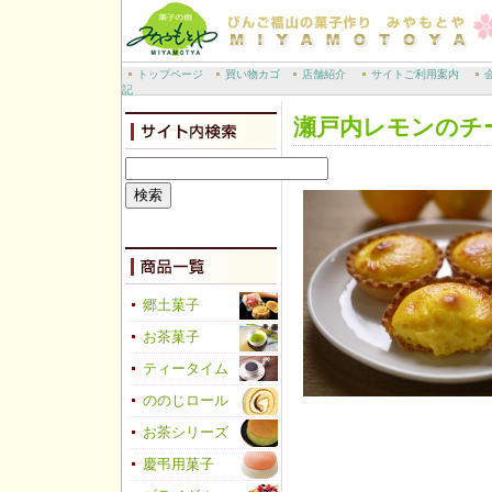
トップページ
買い物カゴ
店舗紹介
サイトご利用案内
記
瀬戸内レモンのチ
郷土菓子
お茶菓子
ティータイム
ののじロール
お茶シリーズ
慶弔用菓子