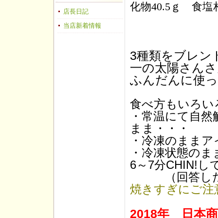
化物40.5
ｇ 食塩
店長日記
当店新着情報
3種類をブレン
一の太陽さんさ
ふんだんに使っ
食べ方もいろい
・常温にて自然
まま・・・
・冷凍のままア
・冷凍状態のま
6～7分CHIN
（回答した場
焼きすぎにご注
2018年 日