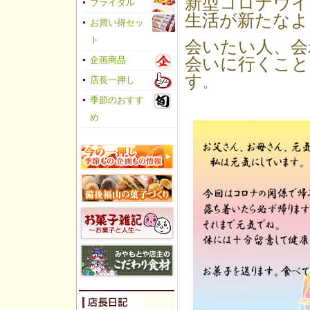
新型コロナウイ
ブライダル
生活が新たなよ
お買い得セッ
ト
会いたい人、会
会いに行くこと
企画商品
す
店長一押し
。
季節のおすす
め