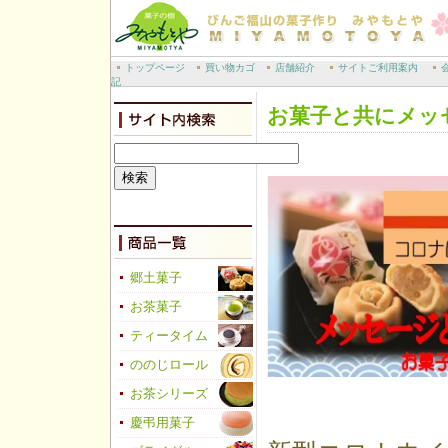
トップページ
買い物カゴ
店舗紹介
サイトご利用案内
記
お菓子と共にメッ
郷土菓子
お茶菓子
ティータイム
ののじロール
お茶シリーズ
慶弔用菓子