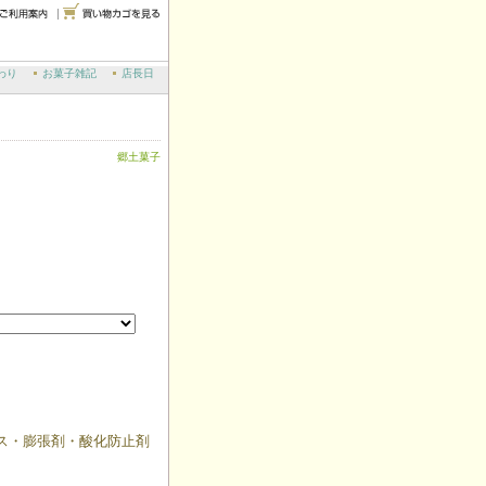
わり
お菓子雑記
店長日
郷土菓子
ス・膨張剤・酸化防止剤