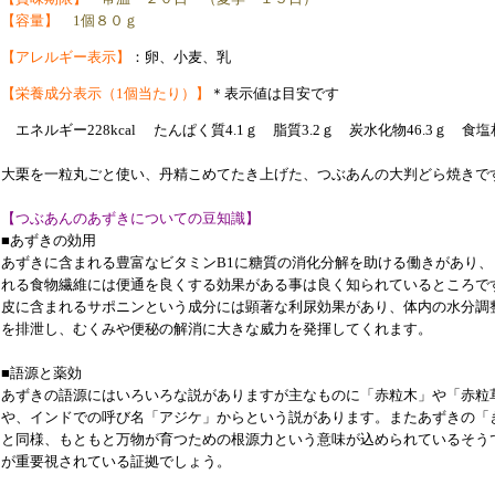
【容量】
1個８０ｇ
【アレルギー表示】
：卵、小麦、乳
【栄養成分表示（1個当たり）】
＊表示値は目安です
エネルギー228
kcal たんぱく質4.1ｇ 脂質3.2ｇ 炭水化物46.3ｇ 食塩
大栗を一粒丸ごと使い、丹精こめてたき上げた、つぶあんの大判どら焼きで
【つぶあんのあずきについての豆知識】
■あずきの効用
あずきに含まれる豊富なビタミンB1に糖質の消化分解を助ける働きがあり
れる食物繊維には便通を良くする効果がある事は良く知られているところで
皮に含まれるサポニンという成分には顕著な利尿効果があり、体内の水分調
を排泄し、むくみや便秘の解消に大きな威力を発揮してくれます。
■語源と薬効
あずきの語源にはいろいろな説がありますが主なものに「赤粒木」や「赤粒
や、インドでの呼び名「アジケ」からという説があります。またあずきの「
と同様、もともと万物が育つための根源力という意味が込められているそう
が重要視されている証拠でしょう。