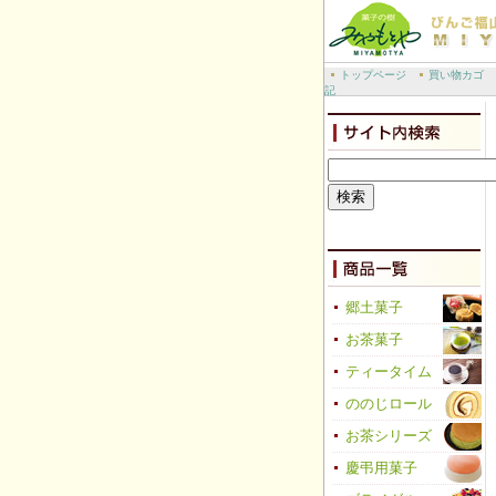
トップページ
買い物カゴ
記
郷土菓子
お茶菓子
ティータイム
ののじロール
お茶シリーズ
慶弔用菓子