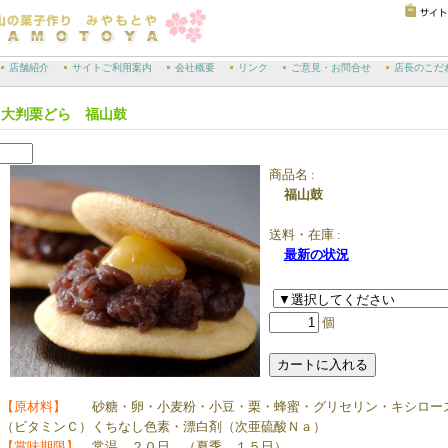
店舗紹介
サイトご利用案内
会社概要
リンク
ご意見・お問合せ
店長のこだ
大判栗どら 福山鼓
商品名 :
福山鼓
送料・在庫 :
最新の状況
個
【原材料】
砂糖・卵・小麦粉・小豆・栗・蜂蜜・グリセリン・キシロー
（ビタミンＣ）くちなし色素・漂白剤（次亜硫酸Ｎａ）
【賞味期限】
常温 ２０日 （夏季 １５日）